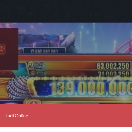
Judi Online