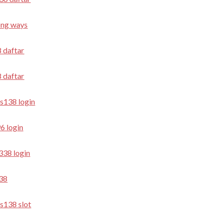
ng ways
 daftar
 daftar
s138 login
6 login
338 login
38
s138 slot