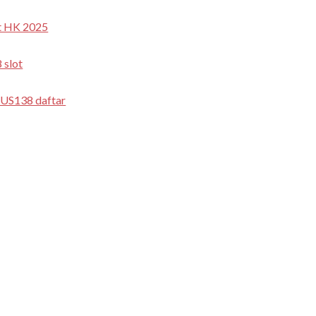
t HK 2025
 slot
US138 daftar