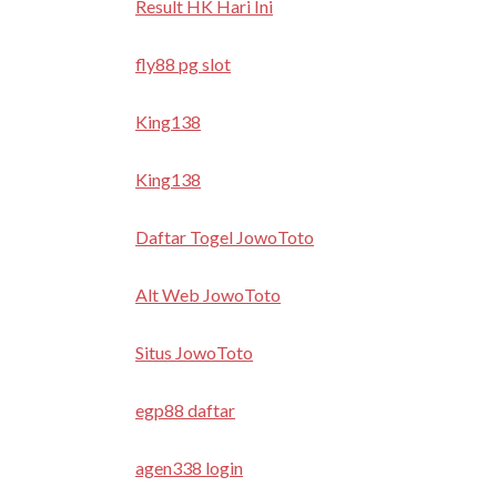
Result HK Hari Ini
fly88 pg slot
King138
King138
Daftar Togel JowoToto
Alt Web JowoToto
Situs JowoToto
egp88 daftar
agen338 login