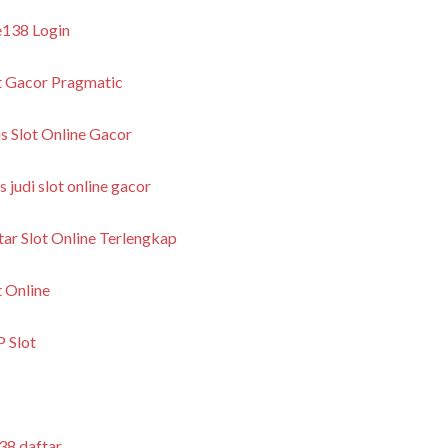
e138 Login
t Gacor Pragmatic
us Slot Online Gacor
s judi slot online gacor
tar Slot Online Terlengkap
t Online
 Slot
38 daftar