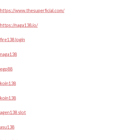
https://www.thesuperficial.com/
https://naga138.io/
fire138 login
naga138
egp88
koin138
koin138
agen138 slot
asu138