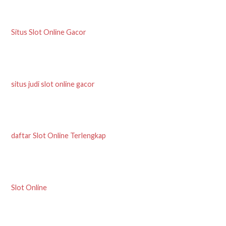
i
p
Situs Slot Online Gacor
o
s
situs judi slot online gacor
daftar Slot Online Terlengkap
Slot Online