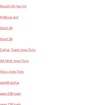
Result HK Hari Ini
fly88 pg slot
King138
King138
Daftar Togel JowoToto
Alt Web JowoToto
Situs JowoToto
egp88 daftar
agen338 login
agen338 login