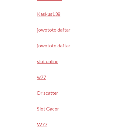
Kaskus138
jowototo daftar
jowototo daftar
slot online
w77
Dr scatter
Slot Gacor
W77