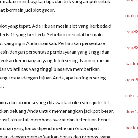
kami akan membagikan tips dan trik yang ampuh untuk
 bermain judi slot gacor.
mahjo
ot yang tepat. Ada ribuan mesin slot yang berbeda di
egp88
kteristik yang berbeda. Sebelum memulai bermain,
lot yang ingin Anda mainkan. Perhatikan persentase
egp88
Mesin dengan persentase pembayaran yang tinggi dan
berikan kemenangan yang lebih sering. Namun, mesin
kasku
n volatilitas yang tinggi biasanya memberikan
ang sesuai dengan tujuan Anda, apakah ingin sering
agen9
r.
roket
nus dan promosi yang ditawarkan oleh situs judi slot
atkan peluang Anda untuk memenangkan jackpot besar.
ikan1
u, pastikan untuk membaca syarat dan ketentuan bonus
kasku
taruhan yang harus dipenuhi sebelum Anda dapat
amun, dengan memanfaatkan bonus dan promosi yang