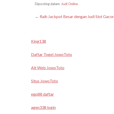
Diposting dalam:
Judi Online
Navigasi
← Raih Jackpot Besar dengan Judi Slot Gacor
pos
King138
Daftar Togel JowoToto
Alt Web JowoToto
Situs JowoToto
egp88 daftar
agen338 login