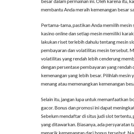
besar dalam permainan ini. Oleh karena itu, 
membantu Anda meraih kemenangan besar saat
Pertama-tama, pastikan Anda memilih mesin sl
kasino online dan setiap mesin memiliki kara
lakukan riset terlebih dahulu tentang mesin s
pembayaran dan volatilitas mesin tersebut. 
volatilitas yang rendah lebih cenderung mem
dengan persentase pembayaran yang rendah da
kemenangan yang lebih besar. Pilihlah mesin y
menang atau memenangkan kemenangan besa
Selain itu, jangan lupa untuk memanfaatkan bo
gacor. Bonus dan promosi ini dapat meningk
Sebelum mendaftar di situs judi slot tertent
yang ditawarkan. Biasanya, ada persyaratan 
menarik kemenangan dari bonus tersebut. N