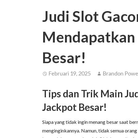
Judi Slot Gac
Mendapatkan
Besar!
Februari 19, 2025
Brandon Powe
Tips dan Trik Main Ju
Jackpot Besar!
Siapa yang tidak ingin menang besar saat ber
menginginkannya. Namun, tidak semua orang 