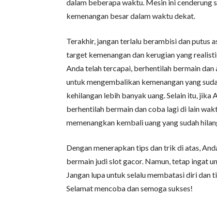
dalam beberapa waktu. Mesin ini cenderung 
kemenangan besar dalam waktu dekat.
Terakhir, jangan terlalu berambisi dan putus a
target kemenangan dan kerugian yang realist
Anda telah tercapai, berhentilah bermain d
untuk mengembalikan kemenangan yang sudah
kehilangan lebih banyak uang. Selain itu, jik
berhentilah bermain dan coba lagi di lain wa
memenangkan kembali uang yang sudah hilan
Dengan menerapkan tips dan trik di atas, A
bermain judi slot gacor. Namun, tetap ingat 
Jangan lupa untuk selalu membatasi diri dan 
Selamat mencoba dan semoga sukses!