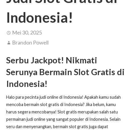
Indonesia!
Mei 30, 2025
Brandon Powell
Serbu Jackpot! Nikmati
Serunya Bermain Slot Gratis di
Indonesia!
Halo para pecinta judi online di Indonesia! Apakah kamu sudah
mencoba bermain slot gratis di Indonesia? Jika belum, kamu
harus segera mencobanya! Slot gratis merupakan salah satu
permainan judi online yang sangat populer di Indonesia. Selain
seru dan menyenangkan, bermain slot gratis juga dapat