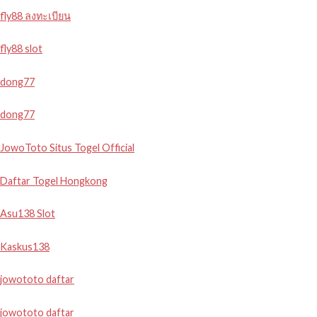
fly88 ลงทะเบียน
fly88 slot
dong77
dong77
JowoToto Situs Togel Official
Daftar Togel Hongkong
Asu138 Slot
Kaskus138
jowototo daftar
jowototo daftar