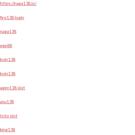
https://naga138.io/
fire138 login
naga138
egp88
koin138
koin138
agen138 slot
asu138
toto slot
king138