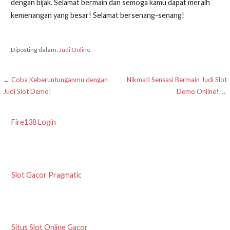
dengan bijak. Selamat bermain dan semoga kamu dapat meraih
kemenangan yang besar! Selamat bersenang-senang!
Diposting dalam:
Judi Online
N
← Coba Keberuntunganmu dengan
Nikmati Sensasi Bermain Judi Slot
Judi Slot Demo!
Demo Online! →
a
v
Fire138 Login
i
g
a
Slot Gacor Pragmatic
s
i
Situs Slot Online Gacor