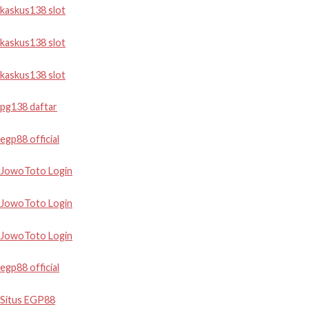
kaskus138 slot
kaskus138 slot
kaskus138 slot
pg138 daftar
egp88 official
JowoToto Login
JowoToto Login
JowoToto Login
egp88 official
Situs EGP88