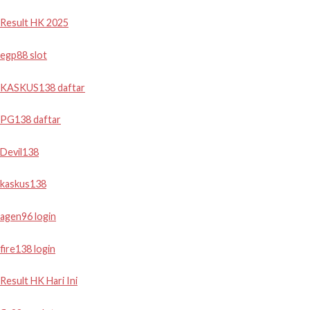
Result HK 2025
egp88 slot
KASKUS138 daftar
PG138 daftar
Devil138
kaskus138
agen96 login
fire138 login
Result HK Hari Ini