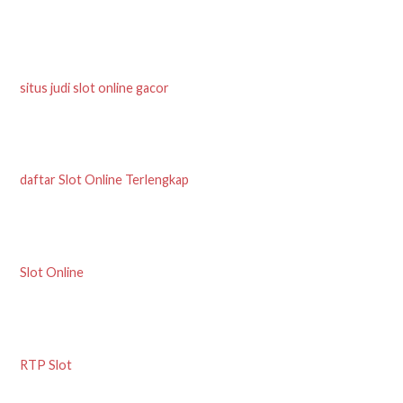
p
o
s
situs judi slot online gacor
daftar Slot Online Terlengkap
Slot Online
RTP Slot