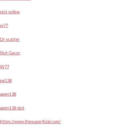
slot online
w77
Dr scatter
Slot Gacor
W77
pg138
agen138
agen138 slot
https://www.thesuperficial.com/